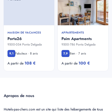
MAISON DE VACANCES
APPARTEMENTS
Porta26
Paim Apartments
9500-054 Ponta Delgada
9500-786 Ponta Delgada
Fabuleux · 8 avis
Bien · 7 avis
9,1
7,9
108 €
100 €
A partir de
A partir de
Apropos de nous
Hotels-pas-chers.com est un site qui liste des hébergements de tous