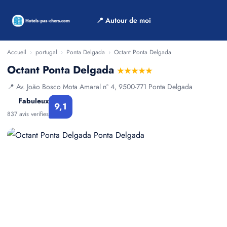
📍 Autour de moi
Accueil
›
portugal
›
Ponta Delgada
›
Octant Ponta Delgada
Octant Ponta Delgada
★★★★★
📍 Av. João Bosco Mota Amaral nº 4, 9500-771 Ponta Delgada
Fabuleux
9,1
837 avis verifies