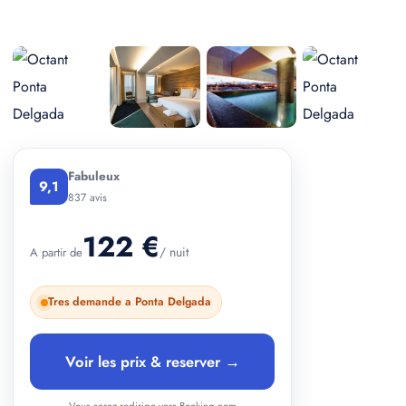
+ 2 photos
Fabuleux
9,1
837 avis
122 €
/ nuit
A partir de
Tres demande a Ponta Delgada
Voir les prix & reserver →