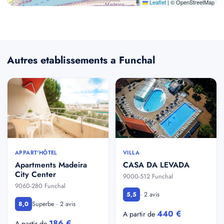
Leaflet
|
© OpenStreetMap
Autres etablissements a Funchal
APPART'HÔTEL
VILLA
Apartments Madeira
CASA DA LEVADA
City Center
9000-512 Funchal
9060-280 Funchal
· 2 avis
5,5
Superbe · 2 avis
8,0
440 €
A partir de
186 €
A partir de