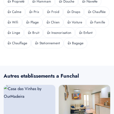
👍 Propreté
👍 Hammam
👍 Douche
👍 Navette
👍 Calme
👍 Prix
👍 Froid
👍 Draps
👍 Chauffée
👍 Wifi
👍 Plage
👍 Chien
👍 Voiture
👍 Famille
👍 Linge
👍 Bruit
👍 Insonorisation
👍 Enfant
👍 Chauffage
👍 Stationnement
👍 Bagage
Autres etablissements a Funchal