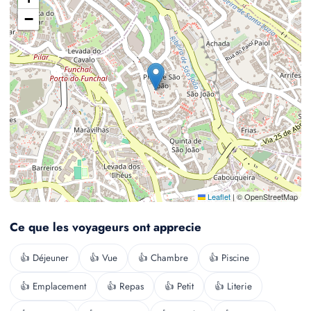
−
Leaflet
|
© OpenStreetMap
Ce que les voyageurs ont apprecie
👍 Déjeuner
👍 Vue
👍 Chambre
👍 Piscine
👍 Emplacement
👍 Repas
👍 Petit
👍 Literie