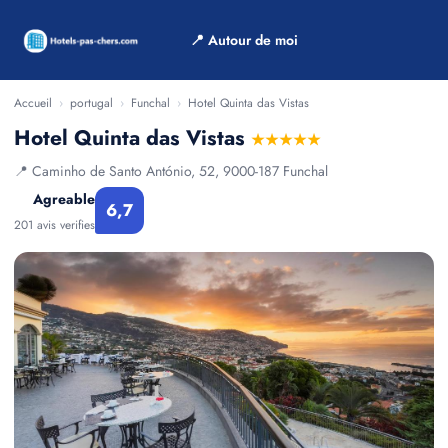
📍 Autour de moi
Accueil
›
portugal
›
Funchal
›
Hotel Quinta das Vistas
Hotel Quinta das Vistas
★★★★★
📍 Caminho de Santo António, 52, 9000-187 Funchal
Agreable
6,7
201 avis verifies