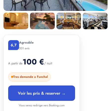
+ 2 photos
Agreable
6,7
201 avis
100 €
/ nuit
A partir de
Tres demande a Funchal
Voir les prix & reserver →
Vous serez redirige vers Booking.com