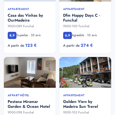
APPARTEMENT
APPARTEMENT
Casa das Vinhas by
Dfm Happy Days C -
OurMadeira
Funchal
9000-089 Funchal
9000-100 Funchal
Superbe · 35 avis
Agreable · 10 avis
8,9
6,9
123 €
274 €
A partir de
A partir de
APPART'HÔTEL
APPARTEMENT
Pestana Miramar
Golden View by
Garden & Ocean Hotel
Madeira Sun Travel
9000-098 Funchal
9000-103 Funchal