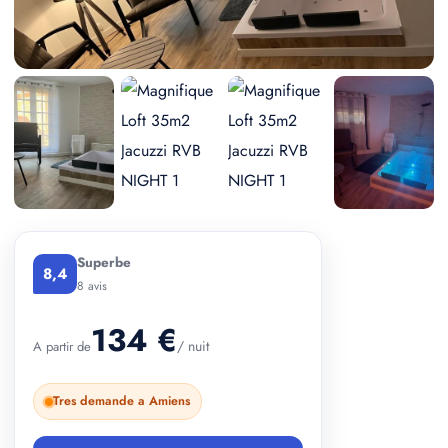
+ 4 photos
Superbe
8,4
8 avis
134 €
/ nuit
A partir de
Tres demande a Amiens