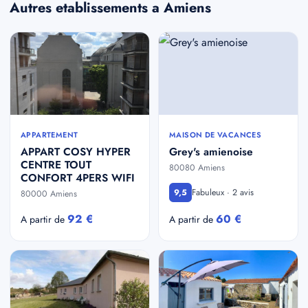
Autres etablissements a Amiens
APPARTEMENT
MAISON DE VACANCES
APPART COSY HYPER
Grey's amienoise
CENTRE TOUT
80080 Amiens
CONFORT 4PERS WIFI
Fabuleux · 2 avis
9,5
80000 Amiens
92 €
60 €
A partir de
A partir de