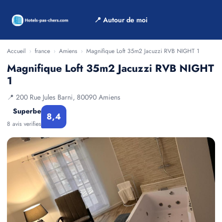
📍 Autour de moi
Accueil
›
france
›
Amiens
›
Magnifique Loft 35m2 Jacuzzi RVB NIGHT 1
Magnifique Loft 35m2 Jacuzzi RVB NIGHT
1
📍 200 Rue Jules Barni, 80090 Amiens
Superbe
8,4
8 avis verifies