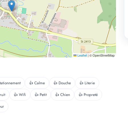
Leaflet
|
© OpenStreetMap
tationnement
👍 Calme
👍 Douche
👍 Literie
ruit
👍 Wifi
👍 Petit
👍 Chien
👍 Propreté
eur