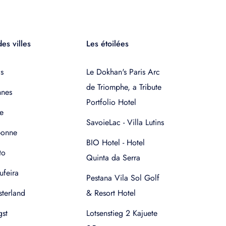
es villes
Les étoilées
s
Le Dokhan's Paris Arc
de Triomphe, a Tribute
nnes
Portfolio Hotel
e
SavoieLac - Villa Lutins
bonne
BIO Hotel - Hotel
to
Quinta da Serra
ufeira
Pestana Vila Sol Golf
terland
& Resort Hotel
gst
Lotsenstieg 2 Kajuete