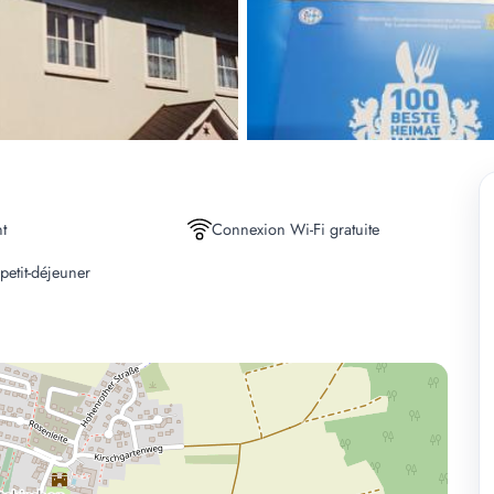
t
Connexion Wi-Fi gratuite
petit-déjeuner