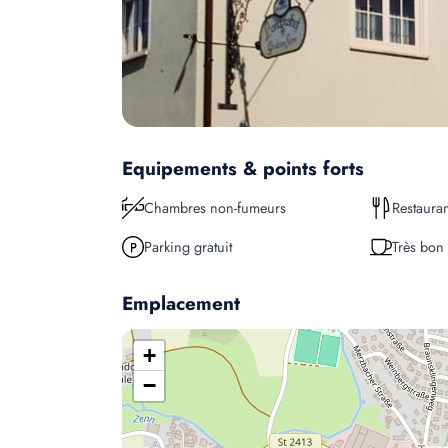
Equipements & points forts
Chambres non-fumeurs
Restauran
Parking gratuit
Très bon 
Emplacement
+
−