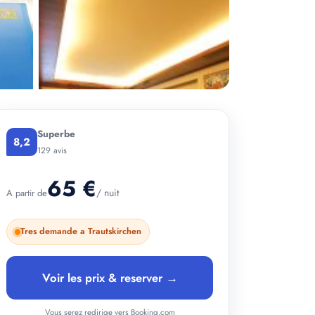
Superbe
8,2
129 avis
65 €
/ nuit
A partir de
Tres demande a Trautskirchen
+ 3 photos
Voir les prix & reserver →
Vous serez redirige vers Booking.com