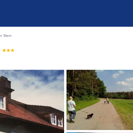
r Stern
n
★★★