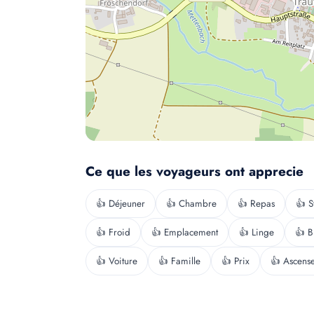
Ce que les voyageurs ont apprecie
👍 Déjeuner
👍 Chambre
👍 Repas
👍 S
👍 Froid
👍 Emplacement
👍 Linge
👍 B
👍 Voiture
👍 Famille
👍 Prix
👍 Ascens