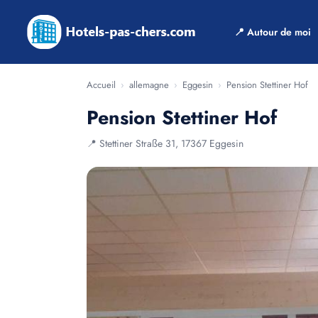
📍 Autour de moi
Accueil
›
allemagne
›
Eggesin
›
Pension Stettiner Hof
Pension Stettiner Hof
📍 Stettiner Straße 31, 17367 Eggesin