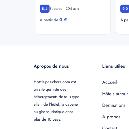
Superbe · 204 avis
8,4
9,0
0 €
A partir de
A pa
Apropos de nous
Liens utiles
Hotels-pas-chers.com est
Accueil
un site qui liste des
Hôtels autour
hébergements de tous type
allant de l'hôtel, la cabane
Destinations
au gîte touristique dans
À propos
plus de 10 pays.
Contact