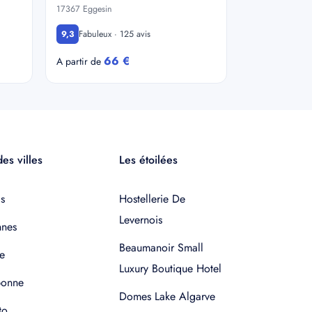
17367 Eggesin
Fabuleux · 125 avis
9,3
66 €
A partir de
es villes
Les étoilées
s
Hostellerie De
Levernois
nnes
Beaumanoir Small
e
Luxury Boutique Hotel
bonne
Domes Lake Algarve
to