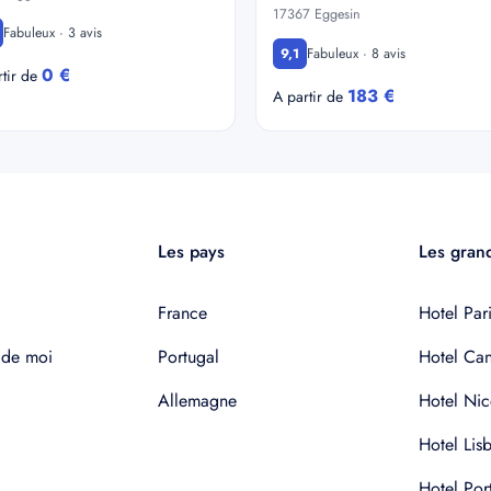
17367 Eggesin
Fabuleux · 3 avis
Fabuleux · 8 avis
9,1
0 €
rtir de
183 €
A partir de
Les pays
Les grand
France
Hotel Pari
 de moi
Portugal
Hotel Ca
Allemagne
Hotel Nic
Hotel Lis
Hotel Por