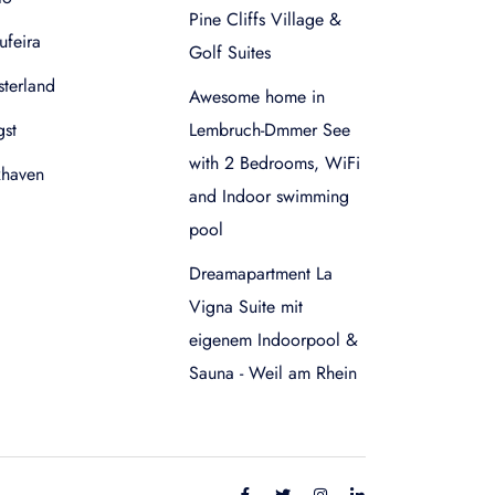
Pine Cliffs Village &
ufeira
Golf Suites
terland
Awesome home in
gst
Lembruch-Dmmer See
with 2 Bedrooms, WiFi
xhaven
and Indoor swimming
pool
Dreamapartment La
Vigna Suite mit
eigenem Indoorpool &
Sauna - Weil am Rhein