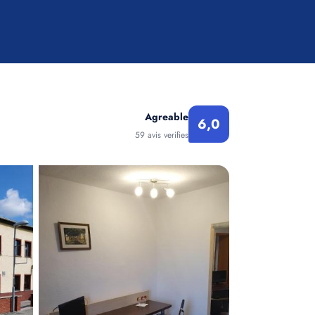
Agreable
6,0
59 avis verifies