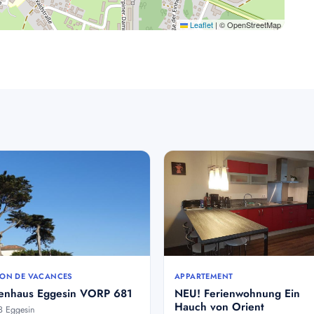
Leaflet
|
© OpenStreetMap
ON DE VACANCES
APPARTEMENT
ienhaus Eggesin VORP 681
NEU! Ferienwohnung Ein
Hauch von Orient
3 Eggesin