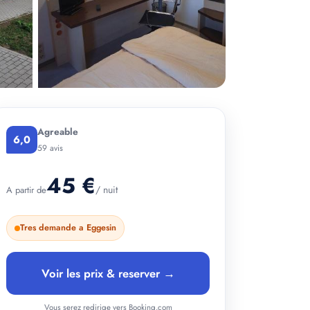
Agreable
6,0
59 avis
45 €
/ nuit
A partir de
Tres demande a Eggesin
Voir les prix & reserver →
Vous serez redirige vers Booking.com