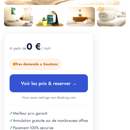
+ 1 photos
0 €
/ nuit
A partir de
Tres demande a Soustons
Voir les prix & reserver →
Vous serez redirige vers Booking.com
✓
Meilleur prix garanti
✓
Annulation gratuite sur de nombreuses offres
✓
Paiement 100% securise