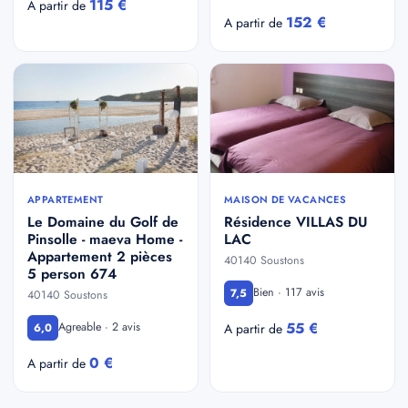
115 €
A partir de
152 €
A partir de
APPARTEMENT
MAISON DE VACANCES
Le Domaine du Golf de
Résidence VILLAS DU
Pinsolle - maeva Home -
LAC
Appartement 2 pièces
40140 Soustons
5 person 674
Bien · 117 avis
7,5
40140 Soustons
55 €
Agreable · 2 avis
6,0
A partir de
0 €
A partir de