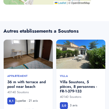
Leaflet
|
© OpenStreetMap
Autres etablissements a Soustons
APPARTEMENT
VILLA
36 m with terrace and
Villa Soustons, 5
pool near beach
pièces, 8 personnes -
FR-1-379-133
40140 Soustons
40140 Soustons
Superbe · 21 avis
8,1
· 3 avis
3,0