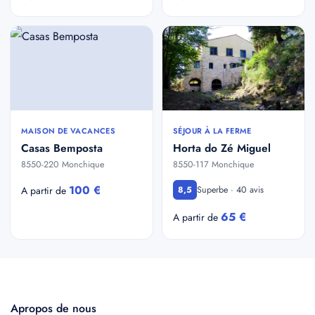
MAISON DE VACANCES
SÉJOUR À LA FERME
Casas Bemposta
Horta do Zé Miguel
8550-220 Monchique
8550-117 Monchique
100 €
Superbe · 40 avis
A partir de
8,5
65 €
A partir de
Apropos de nous