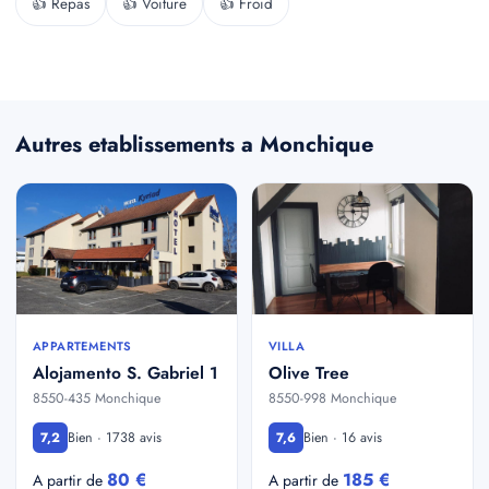
👍 Repas
👍 Voiture
👍 Froid
Autres etablissements a Monchique
APPARTEMENTS
VILLA
Alojamento S. Gabriel 1
Olive Tree
8550-435 Monchique
8550-998 Monchique
Bien · 1738 avis
Bien · 16 avis
7,2
7,6
80 €
185 €
A partir de
A partir de