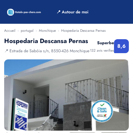
📍 Autour de moi
Accueil
›
portugal
›
Monchique
›
Hospedaria Descansa Pernas
Hospedaria Descansa Pernas
Superbe
8,6
📍 Estrada de Sabóia s/n, 8550-426 Monchique
132 avis verifies