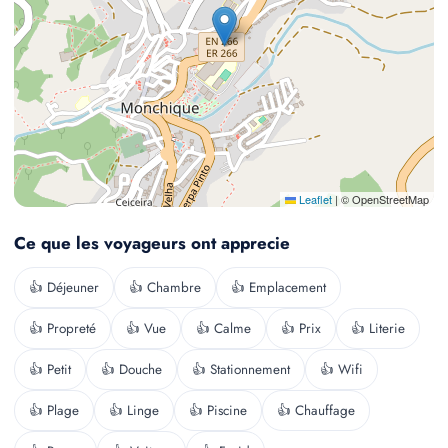
Leaflet
|
© OpenStreetMap
Ce que les voyageurs ont apprecie
👍 Déjeuner
👍 Chambre
👍 Emplacement
👍 Propreté
👍 Vue
👍 Calme
👍 Prix
👍 Literie
👍 Petit
👍 Douche
👍 Stationnement
👍 Wifi
👍 Plage
👍 Linge
👍 Piscine
👍 Chauffage