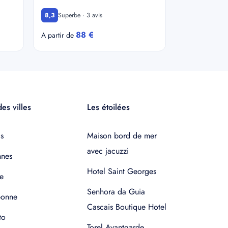
Superbe · 3 avis
8,3
88 €
A partir de
es villes
Les étoilées
s
Maison bord de mer
avec jacuzzi
nnes
Hotel Saint Georges
e
Senhora da Guia
bonne
Cascais Boutique Hotel
to
Torel Avantgarde