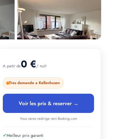
0 €
/ nuit
A partir de
+ 2 photos
Tres demande a Kellenhusen
Voir les prix & reserver →
Vous serez redirige vers Booking.com
✓
Meilleur prix garanti