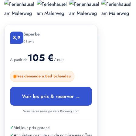
+ 2 photos
Superbe
8,9
61 avis
105 €
/ nuit
A partir de
Tres demande a Bad Schandau
Voir les prix & reserver →
Vous serez redirige vers Booking.com
✓
Meilleur prix garanti
✓
Annulation gratuite sur de nombreuses offres