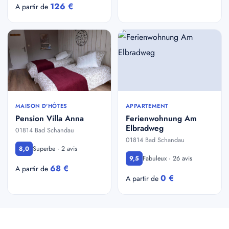
126 €
A partir de
MAISON D'HÔTES
APPARTEMENT
Pension Villa Anna
Ferienwohnung Am
Elbradweg
01814 Bad Schandau
01814 Bad Schandau
Superbe · 2 avis
8,0
Fabuleux · 26 avis
9,5
68 €
A partir de
0 €
A partir de