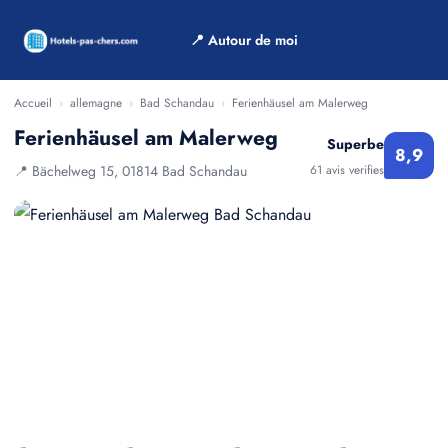
📍 Autour de moi
Accueil
›
allemagne
›
Bad Schandau
›
Ferienhäusel am Malerweg
Ferienhäusel am Malerweg
Superbe
8,9
📍 Bächelweg 15, 01814 Bad Schandau
61 avis verifies