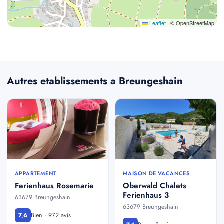
Leaflet
|
© OpenStreetMap
Autres etablissements a Breungeshain
APPARTEMENT
MAISON DE VACANCES
Ferienhaus Rosemarie
Oberwald Chalets
Ferienhaus 3
63679 Breungeshain
63679 Breungeshain
Bien · 972 avis
7,6