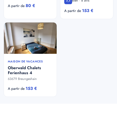
Bien · 8 avis
7,1
80 €
A partir de
153 €
A partir de
MAISON DE VACANCES
Oberwald Chalets
Ferienhaus 4
63679 Breungeshain
153 €
A partir de