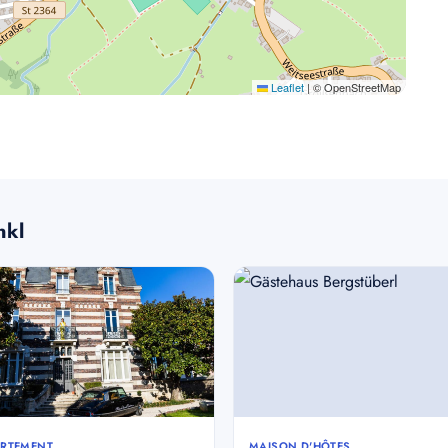
Leaflet
|
© OpenStreetMap
nkl
RTEMENT
MAISON D'HÔTES