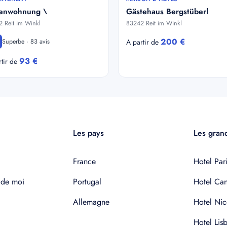
ienwohnung \
Gästehaus Bergstüberl
 Reit im Winkl
83242 Reit im Winkl
200 €
Superbe · 83 avis
A partir de
93 €
rtir de
Les pays
Les grand
France
Hotel Pari
 de moi
Portugal
Hotel Ca
Allemagne
Hotel Nic
Hotel Lis