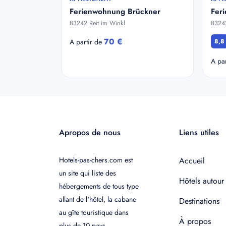
Ferienwohnung Brückner
Fer
83242 Reit im Winkl
83242
70 €
A partir de
8,8
A pa
Apropos de nous
Liens utiles
Hotels-pas-chers.com est
Accueil
un site qui liste des
Hôtels autour
hébergements de tous type
allant de l'hôtel, la cabane
Destinations
au gîte touristique dans
À propos
plus de 10 pays.