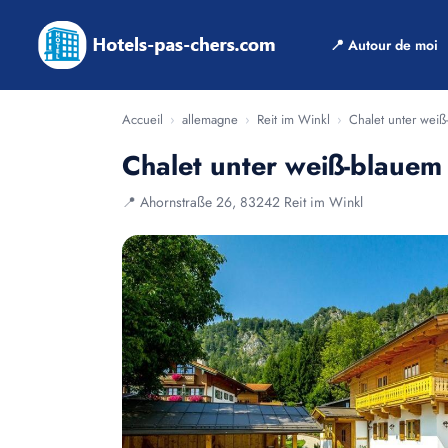
📍 Autour de moi
Accueil
›
allemagne
›
Reit im Winkl
›
Chalet unter wei
Chalet unter weiß-blaue
📍 Ahornstraße 26, 83242 Reit im Winkl