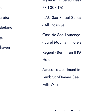
4 pièces, 6 personnes -
to
FR-1-304-176
ufeira
NAU Sao Rafael Suites
- All Inclusive
terland
Casa de São Lourenço
gst
- Burel Mountain Hotels
xhaven
Regent - Berlin, an IHG
Hotel
Awesome apartment in
Lembruch-Dmmer See
with WiFi