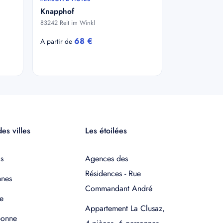
Knapphof
83242 Reit im Winkl
68 €
A partir de
es villes
Les étoilées
s
Agences des
Résidences - Rue
nnes
Commandant André
e
Appartement La Clusaz,
bonne