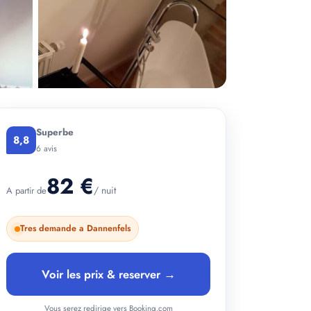
Superbe
8,8
6 avis
82 €
/ nuit
A partir de
+ 3 photos
Tres demande a Dannenfels
Voir les prix & reserver →
Vous serez redirige vers Booking.com