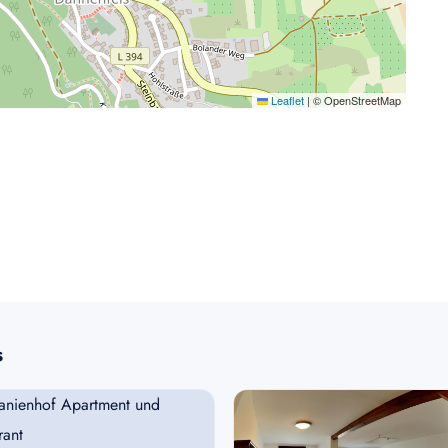
Leaflet
|
© OpenStreetMap
s