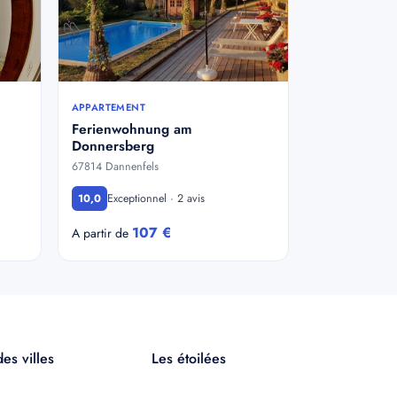
APPARTEMENT
Ferienwohnung am
Donnersberg
67814 Dannenfels
Exceptionnel · 2 avis
10,0
107 €
A partir de
es villes
Les étoilées