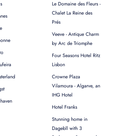
s
Le Domaine des Fleurs -
Chalet La Reine des
nnes
Prés
e
Veeve - Antique Charm
bonne
by Arc de Triomphe
to
Four Seasons Hotel Ritz
ufeira
Lisbon
terland
Crowne Plaza
Vilamoura - Algarve, an
gst
IHG Hotel
xhaven
Hotel Franks
Stunning home in
Dagebll with 3