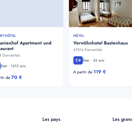
RT'HÔTEL
HÔTEL
tanienhof Apartment und
Verwöhnhotel Bastenhaus
aurant
67814 Dannenfels
4 Dannenfels
Bien · 43 avis
7,9
Bien · 1612 avis
119 €
A partir de
70 €
rtir de
Les pays
Les grand