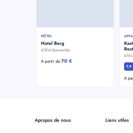
HÔTEL
APPA
Hotel Berg
Kas
Rest
67814 Dannenfels
6781
70 €
A partir de
7,9
A pa
Apropos de nous
Liens utiles