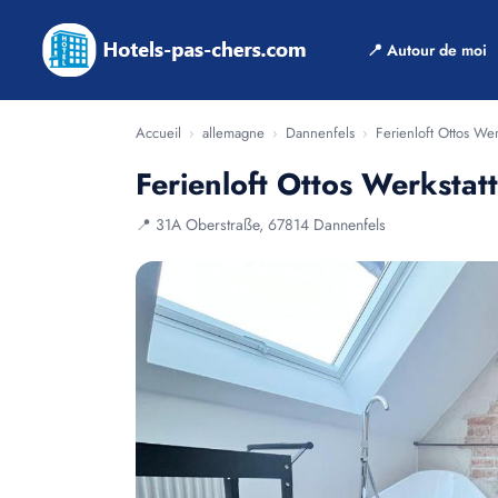
📍 Autour de moi
Accueil
›
allemagne
›
Dannenfels
›
Ferienloft Ottos Wer
Ferienloft Ottos Werkstat
📍 31A Oberstraße, 67814 Dannenfels