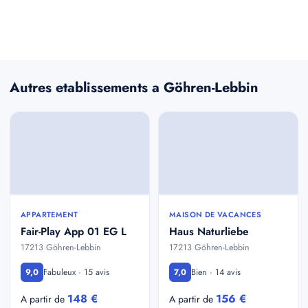
Autres etablissements a Göhren-Lebbin
APPARTEMENT
MAISON DE VACANCES
Fair-Play App 01 EG L
Haus Naturliebe
17213 Göhren-Lebbin
17213 Göhren-Lebbin
Fabuleux · 15 avis
Bien · 14 avis
9,0
7,0
148 €
156 €
A partir de
A partir de