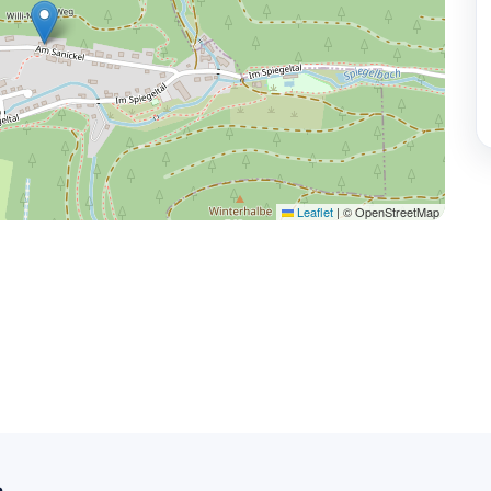
Leaflet
|
© OpenStreetMap
n