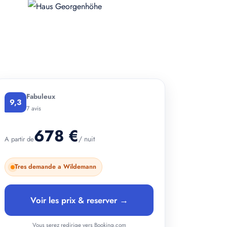
Fabuleux
9,3
7 avis
678 €
/ nuit
A partir de
Tres demande a Wildemann
Voir les prix & reserver →
Vous serez redirige vers Booking.com