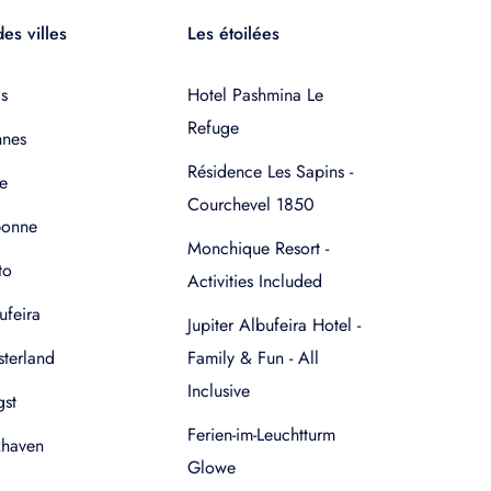
es villes
Les étoilées
s
Hotel Pashmina Le
Refuge
nnes
Résidence Les Sapins -
e
Courchevel 1850
bonne
Monchique Resort -
to
Activities Included
ufeira
Jupiter Albufeira Hotel -
terland
Family & Fun - All
Inclusive
gst
Ferien-im-Leuchtturm
xhaven
Glowe