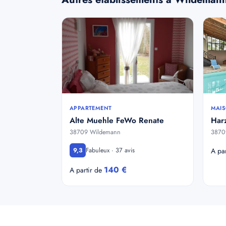
APPARTEMENT
MAIS
Alte Muehle FeWo Renate
Harz
38709 Wildemann
3870
Fabuleux · 37 avis
9,3
A pa
140 €
A partir de