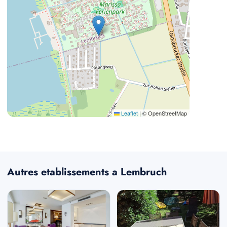
Leaflet
|
© OpenStreetMap
Autres etablissements a Lembruch