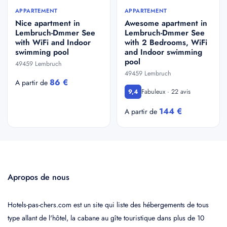
APPARTEMENT
APPARTEMENT
Nice apartment in
Awesome apartment in
Lembruch-Dmmer See
Lembruch-Dmmer See
with WiFi and Indoor
with 2 Bedrooms, WiFi
swimming pool
and Indoor swimming
pool
49459 Lembruch
49459 Lembruch
86 €
A partir de
Fabuleux · 22 avis
9,4
144 €
A partir de
Apropos de nous
Hotels-pas-chers.com est un site qui liste des hébergements de tous
type allant de l'hôtel, la cabane au gîte touristique dans plus de 10