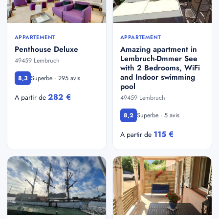
APPARTEMENT
APPARTEMENT
Penthouse Deluxe
Amazing apartment in
Lembruch-Dmmer See
49459 Lembruch
with 2 Bedrooms, WiFi
and Indoor swimming
Superbe · 295 avis
8,3
pool
282 €
A partir de
49459 Lembruch
Superbe · 5 avis
8,2
115 €
A partir de