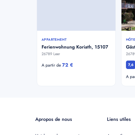
APPARTEMENT
HÔTE
Ferienwohnung Koriath, 15107
Gäst
26789 Leer
26789
72 €
A partir de
7,6
A pa
Apropos de nous
Liens utiles