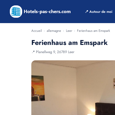
📍 Autour de moi
Accueil
›
allemagne
›
Leer
›
Ferienhaus am Emspark
Ferienhaus am Emspark
📍 Planellweg 9, 26789 Leer