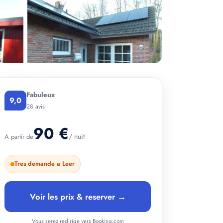
Fabuleux
9,0
+ 2 photos
28 avis
90 €
/ nuit
A partir de
Tres demande a Leer
Voir les prix & reserver →
Vous serez redirige vers Booking.com