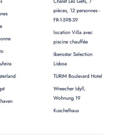
s
Chalet Les Gets, 7
pièces, 12 personnes -
nnes
FR-1-598-39
e
location Villa avec
bonne
piscine chauffée
to
Iberostar Selection
ufeira
Lisboa
terland
TURIM Boulevard Hotel
gst
Wreecher Idyll,
Wohnung 19
xhaven
Kuschelhaus