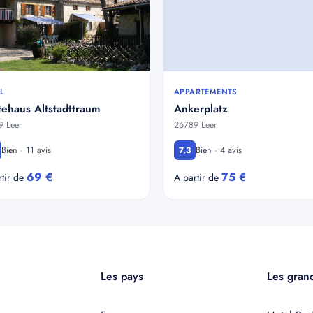
L
APPARTEMENTS
ehaus Altstadttraum
Ankerplatz
 Leer
26789 Leer
Bien · 11 avis
Bien · 4 avis
7,3
69 €
75 €
rtir de
A partir de
Les pays
Les grand