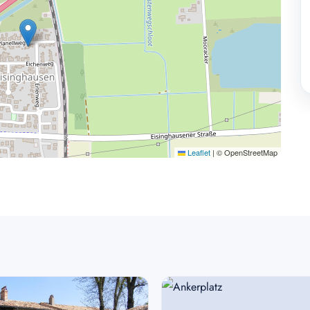
Leaflet
|
© OpenStreetMap