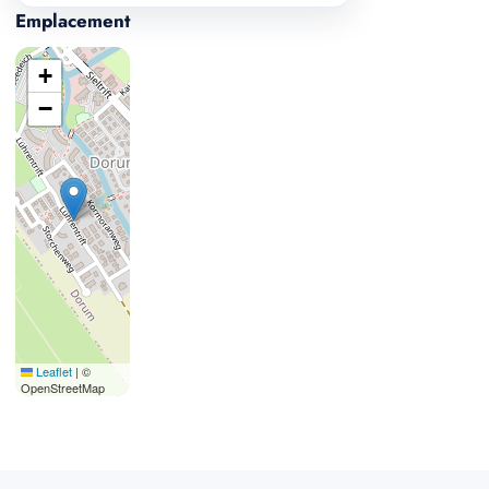
Emplacement
+
−
Leaflet
|
©
OpenStreetMap