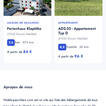
MAISON DE VACANCES
APPARTEMENT
Ferienhaus Klapötke
AD2-33 - Appartement
Typ D
27632 Dorum Neufeld
27632 Dorum Neufeld
Bien · 873 avis
7,2
Superbe · 66 avis
8,5
84 €
A partir de
96 €
A partir de
Apropos de nous
Hotels-pas-chers.com est un site qui liste des hébergements de tous
type allant de l'hôtel, la cabane au gîte touristique dans plus de 10