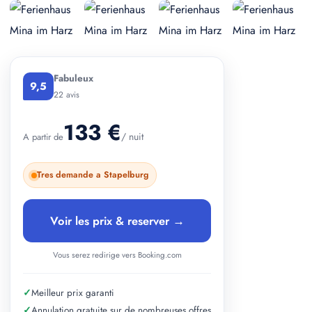
+ 1 photos
Fabuleux
9,5
22 avis
133 €
/ nuit
A partir de
Tres demande a Stapelburg
Voir les prix & reserver →
Vous serez redirige vers Booking.com
✓
Meilleur prix garanti
✓
Annulation gratuite sur de nombreuses offres