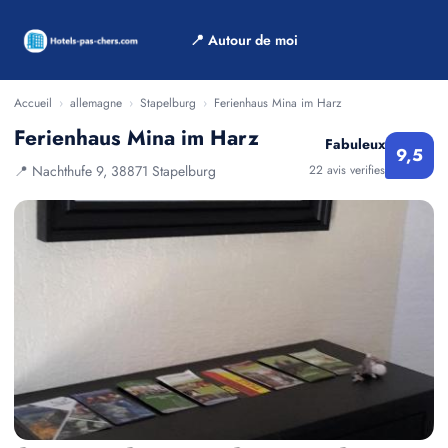
📍 Autour de moi
Accueil
›
allemagne
›
Stapelburg
›
Ferienhaus Mina im Harz
Ferienhaus Mina im Harz
Fabuleux
9,5
📍 Nachthufe 9, 38871 Stapelburg
22 avis verifies