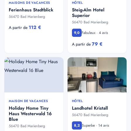
MAISONS DE VACANCES
HÔTEL
Ferienhaus Stadtblick
Steig-Alm Hotel
Superior
56470 Bad Marienberg
56470 Bad Marienberg
112 €
A partir de
Fabuleux · 4 avis
9,0
79 €
A partir de
MAISON DE VACANCES
HÔTEL
Holiday Home Tiny
Landhotel Kristall
Haus Westerwald 16
56470 Bad Marienberg
Blue
Superbe · 14 avis
8,2
56470 Bad Marienberg