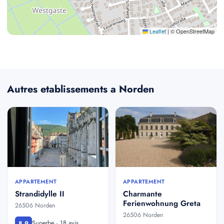
Leaflet
|
© OpenStreetMap
Autres etablissements a Norden
APPARTEMENT
APPARTEMENT
Strandidylle II
Charmante
Ferienwohnung Greta
26506 Norden
26506 Norden
Superbe · 18 avis
8,9