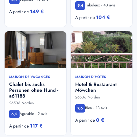
Fabuleux · 40 avis
9,4
149 €
A partir de
104 €
A partir de
MAISON DE VACANCES
MAISON D'HÔTES
Chalet bis sechs
Hotel & Restaurant
Personen ohne Hund -
Möwchen
a61188
26506 Norden
26506 Norden
Bien · 13 avis
7,6
Agreable · 2 avis
6,5
0 €
A partir de
117 €
A partir de