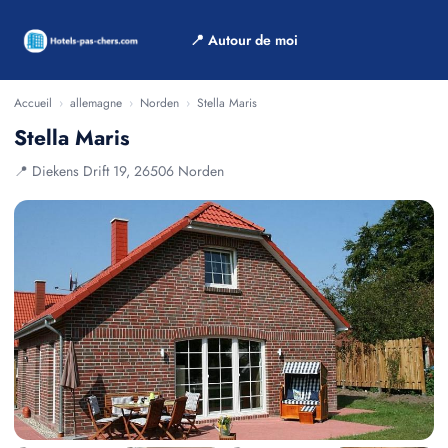
📍 Autour de moi
Accueil
›
allemagne
›
Norden
›
Stella Maris
Stella Maris
📍 Diekens Drift 19, 26506 Norden