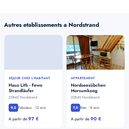
Autres etablissements a Nordstrand
SÉJOUR CHEZ L'HABITANT
APPARTEMENT
Haus Lith - Fewo
Nordseesübchen
Strandläufer
Morsumkoog
25845 Nordstrand
25845 Nordstrand
Fabuleux · 12 avis
Bien · 8 avis
9,0
7,0
97 €
90 €
A partir de
A partir de