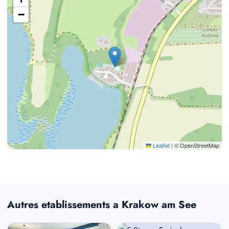
−
Leaflet
|
© OpenStreetMap
Autres etablissements a Krakow am See