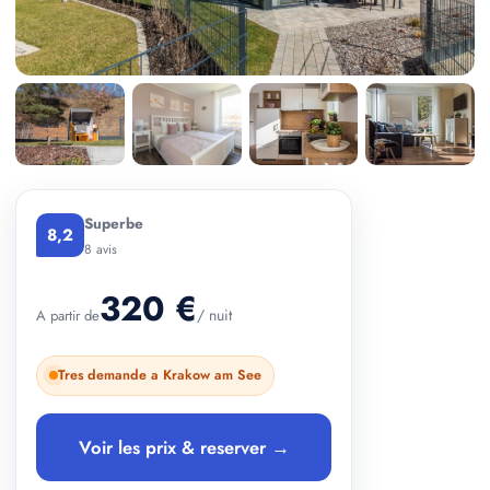
+ 2 photos
Superbe
8,2
8 avis
320 €
/ nuit
A partir de
Tres demande a Krakow am See
Voir les prix & reserver →