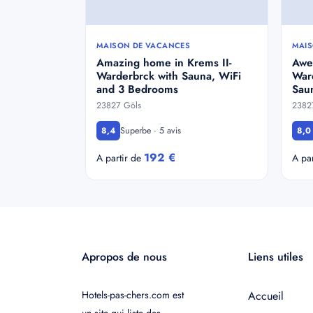
MAISON DE VACANCES
MAIS
Amazing home in Krems II-
Awe
Warderbrck with Sauna, WiFi
War
and 3 Bedrooms
Sau
23827 Göls
2382
Superbe · 5 avis
8,4
8,0
192 €
A partir de
A pa
Apropos de nous
Liens utiles
Hotels-pas-chers.com est
Accueil