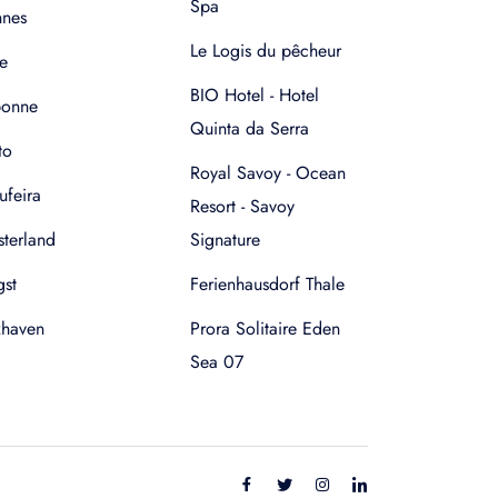
Spa
nnes
Le Logis du pêcheur
e
BIO Hotel - Hotel
bonne
Quinta da Serra
to
Royal Savoy - Ocean
ufeira
Resort - Savoy
terland
Signature
gst
Ferienhausdorf Thale
xhaven
Prora Solitaire Eden
Sea 07