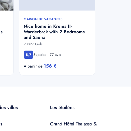
MAISON DE VACANCES
Nice home in Krems II-
ms
Warderbrck with 2 Bedrooms
and Sauna
23827 Göls
Superbe · 77 avis
8,7
156 €
A partir de
es villes
Les étoilées
s
Grand Hôtel Thalasso &