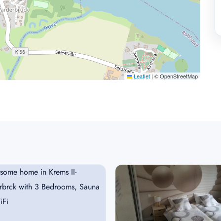
Leaflet
|
© OpenStreetMap