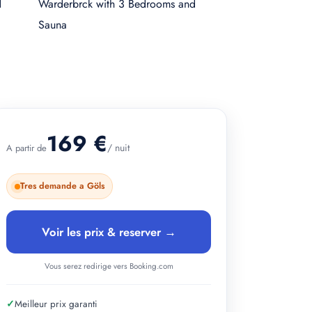
+ 1 photos
169 €
/ nuit
A partir de
Tres demande a Göls
Voir les prix & reserver →
Vous serez redirige vers Booking.com
✓
Meilleur prix garanti