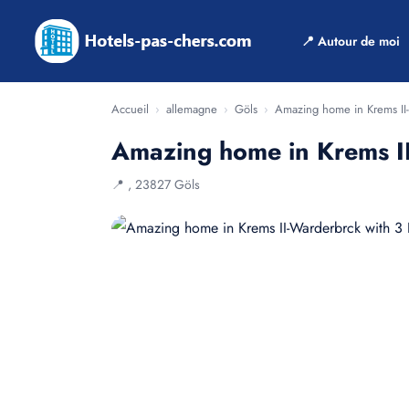
📍 Autour de moi
Accueil
›
allemagne
›
Göls
›
Amazing home in Krems II
Amazing home in Krems I
📍 , 23827 Göls