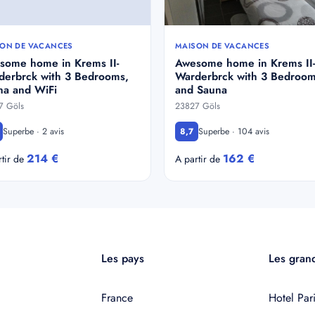
ON DE VACANCES
MAISON DE VACANCES
some home in Krems II-
Awesome home in Krems II-
derbrck with 3 Bedrooms,
Warderbrck with 3 Bedroo
na and WiFi
and Sauna
7 Göls
23827 Göls
Superbe · 2 avis
Superbe · 104 avis
8,7
214 €
162 €
rtir de
A partir de
Les pays
Les grand
France
Hotel Pari