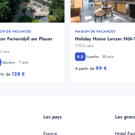
ON DE VACANCES
MAISON DE VACANCES
er Ferienidyll am Plauer
Holiday Home Lenzer Höh-
17213 Lenz
3 Lenz
Superbe · 55 avis
8,5
Fabuleux · 7 avis
99 €
A partir de
128 €
rtir de
Les pays
Les grand
France
Hotel Pari