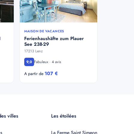
MAISON DE VACANCES
1
Ferienhaushäfte zum Plauer
See 238-29
17213 Lenz
Fabuleux · 4 avis
9,0
107 €
A partir de
es villes
Les étoilées
s
La Ferme Saint Simeon