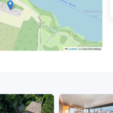
Leaflet
|
© OpenStreetMap