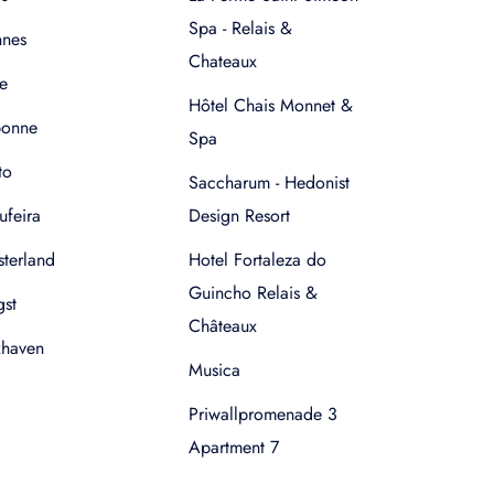
Spa - Relais &
nnes
Chateaux
e
Hôtel Chais Monnet &
bonne
Spa
to
Saccharum - Hedonist
ufeira
Design Resort
terland
Hotel Fortaleza do
Guincho Relais &
gst
Châteaux
xhaven
Musica
Priwallpromenade 3
Apartment 7