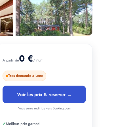
0 €
/ nuit
A partir de
+ 2 photos
Tres demande a Lenz
Voir les prix & reserver →
Vous serez redirige vers Booking.com
✓
Meilleur prix garanti