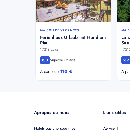
MAISON DE VACANCES
MAIS
Ferienhaus Urlaub mit Hund am
Lenz
Plau
See
17213 Lenz
1721
Superbe · 5 avis
8,0
9,9
110 €
A partir de
A pa
Apropos de nous
Liens utiles
Hotels-pas-chers.com est
Accueil