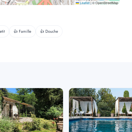
Leaflet
|
© OpenStreetMap
etit
👍 Famille
👍 Douche