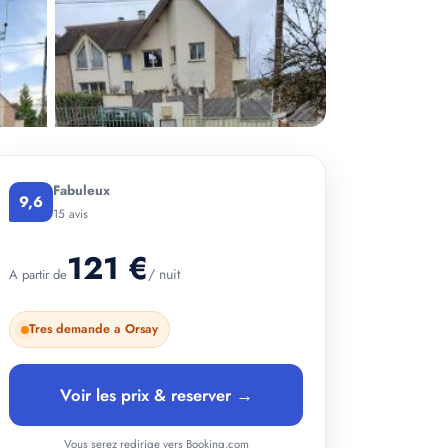
Fabuleux
9,6
15 avis
121 €
/ nuit
A partir de
Tres demande a Orsay
+ 5 photos
Voir les prix & reserver →
Vous serez redirige vers Booking.com