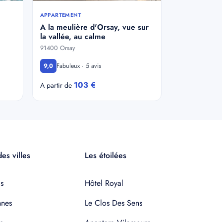
APPARTEMENT
A la meulière d'Orsay, vue sur
la vallée, au calme
91400 Orsay
Fabuleux · 5 avis
9,0
103 €
A partir de
es villes
Les étoilées
s
Hôtel Royal
nnes
Le Clos Des Sens