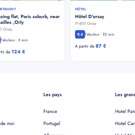
RTEMENT
HÔTEL
ing flat, Paris suburb, near
Hôtel D'orsay
ailles ,Orly
91400 Orsay
0 Orsay
Fabuleux · 82 avis
9,4
Fabuleux · 8 avis
87 €
A partir de
124 €
rtir de
Les pays
Les grand
France
Hotel Pari
 de moi
Portugal
Hotel Ca