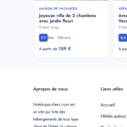
MAISON DE VACANCES
APPA
Joyeuse villa de 2 chambres
Amaz
avec jardin fleuri
Vers
91400 Orsay
9140
Bien · 935 avis
7,1
9,3
159 €
A partir de
A pa
Apropos de nous
Liens utiles
Hotels-pas-chers.com est
Accueil
un site qui liste des
Hôtels autour
hébergements de tous type
allant de l'hôtel, la cabane