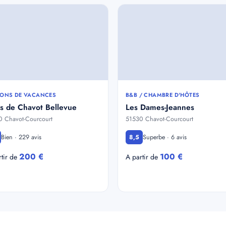
ONS DE VACANCES
B&B / CHAMBRE D'HÔTES
s de Chavot Bellevue
Les Dames-Jeannes
 Chavot-Courcourt
51530 Chavot-Courcourt
Bien · 229 avis
Superbe · 6 avis
8,5
200 €
100 €
rtir de
A partir de