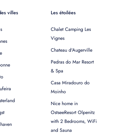
es villes
Les étoilées
s
Chalet Camping Les
Vignes
nnes
Chateau d'Augerville
e
Pedras do Mar Resort
bonne
& Spa
to
Casa Miradouro do
ufeira
Moinho
terland
Nice home in
gst
OstseeResort Olpenitz
with 2 Bedrooms, WiFi
xhaven
and Sauna