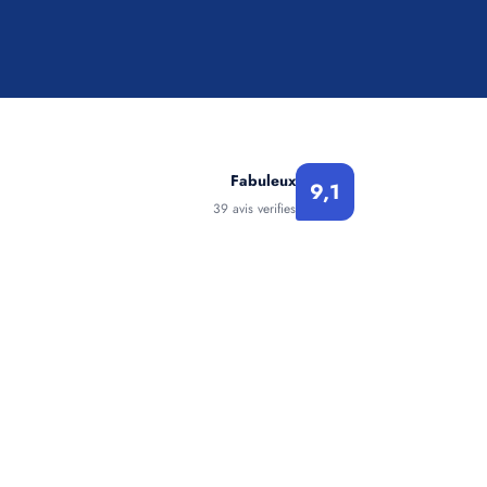
Fabuleux
9,1
39 avis verifies