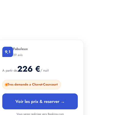
+ 3 photos
Fabuleux
9,1
39 avis
226 €
/ nuit
A partir de
Tres demande a Chavot-Courcourt
Voir les prix & reserver →
Vous serez redirige vers Booking.com