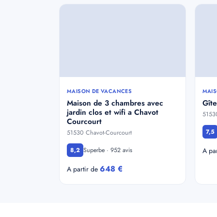
MAISON DE VACANCES
MAIS
Maison de 3 chambres avec
Gîte
jardin clos et wifi a Chavot
51530
Courcourt
7,5
51530 Chavot-Courcourt
Superbe · 952 avis
8,2
A pa
648 €
A partir de