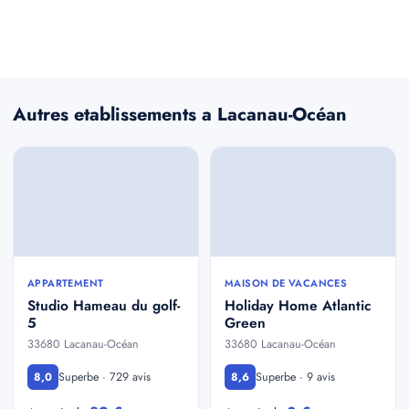
Autres etablissements a Lacanau-Océan
APPARTEMENT
MAISON DE VACANCES
Studio Hameau du golf-
Holiday Home Atlantic
5
Green
33680 Lacanau-Océan
33680 Lacanau-Océan
Superbe · 729 avis
Superbe · 9 avis
8,0
8,6