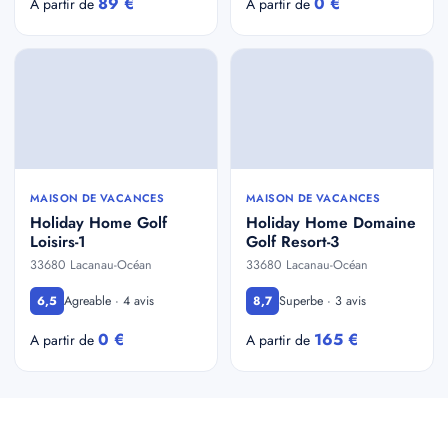
89 €
0 €
A partir de
A partir de
MAISON DE VACANCES
MAISON DE VACANCES
Holiday Home Golf
Holiday Home Domaine
Loisirs-1
Golf Resort-3
33680 Lacanau-Océan
33680 Lacanau-Océan
Agreable · 4 avis
Superbe · 3 avis
6,5
8,7
0 €
165 €
A partir de
A partir de