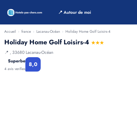
📍 Autour de moi
Accueil
›
france
›
Lacanau-Océan
›
Holiday Home Golf Loisirs-4
Holiday Home Golf Loisirs-4
★★★
📍 , 33680 Lacanau-Océan
Superbe
8,0
4 avis verifies