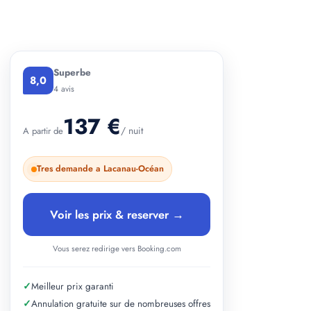
+ 2 photos
Superbe
8,0
4 avis
137 €
/ nuit
A partir de
Tres demande a Lacanau-Océan
Voir les prix & reserver →
Vous serez redirige vers Booking.com
✓
Meilleur prix garanti
✓
Annulation gratuite sur de nombreuses offres