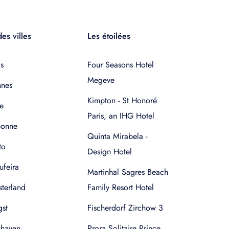
es villes
Les étoilées
s
Four Seasons Hotel
Megeve
nnes
Kimpton - St Honoré
e
Paris, an IHG Hotel
bonne
Quinta Mirabela -
to
Design Hotel
ufeira
Martinhal Sagres Beach
terland
Family Resort Hotel
gst
Fischerdorf Zirchow 3
xhaven
Prora Solitaire Prince