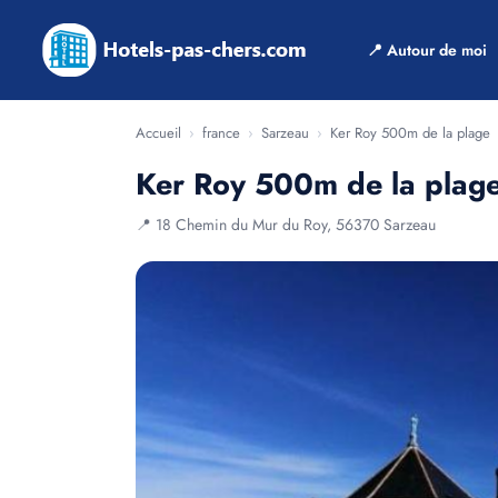
📍 Autour de moi
Accueil
›
france
›
Sarzeau
›
Ker Roy 500m de la plage
Ker Roy 500m de la plag
📍 18 Chemin du Mur du Roy, 56370 Sarzeau