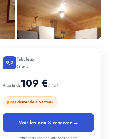
Fabuleux
9,2
69 avis
109 €
/ nuit
A partir de
Tres demande a Sarzeau
+ 3 photos
Voir les prix & reserver →
Vous serez redirige vers Booking.com