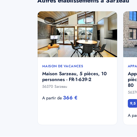
Autres etablissements a Sarzeau
MAISON DE VACANCES
APPA
Maison Sarzeau, 5 pièces, 10
App
personnes - FR-1-639-2
pièc
80
56370 Sarzeau
5637
366 €
A partir de
9,5
A pa