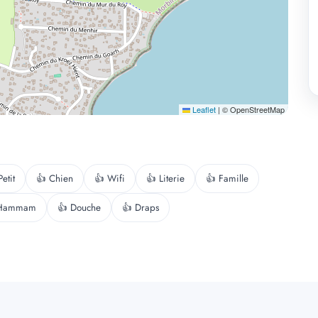
Leaflet
|
© OpenStreetMap
etit
👍 Chien
👍 Wifi
👍 Literie
👍 Famille
 Hammam
👍 Douche
👍 Draps