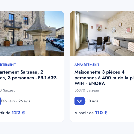
RTEMENT
APPARTEMENT
artement Sarzeau, 2
Maisonnette 3 pièces 4
es, 3 personnes - FR-1-639-
personnes à 400 m de la p
WIFI - ENORA
0 Sarzeau
56370 Sarzeau
Fabuleux · 26 avis
· 13 avis
5,8
122 €
110 €
rtir de
A partir de