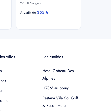
22550 Matignon
355 €
A partir de
es villes
Les étoilées
s
Hotel Château Des
Alpilles
nnes
'1786' au bourg
e
Pestana Vila Sol Golf
bonne
& Resort Hotel
to