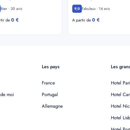
Bien · 30 avis
Fabuleux · 14 avis
9,0
0 €
0 €
rtir de
A partir de
Les pays
Les grand
France
Hotel Pari
 de moi
Portugal
Hotel Ca
Allemagne
Hotel Nic
Hotel Lis
Hotel Por