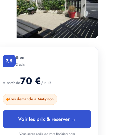
+ 3 photos
Bien
7,5
2 avis
70 €
/ nuit
A partir de
Tres demande a Matignon
Voir les prix & reserver →
Vous serez redirige vers Booking.com