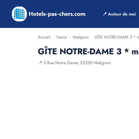
📍 Autour de moi
Accueil
›
france
›
Matignon
›
GÎTE NOTRE-DAME 3 * me
GÎTE NOTRE-DAME 3 * me
📍 3 Rue Notre Dame, 22550 Matignon