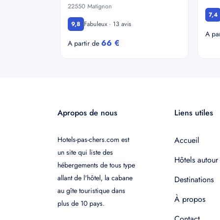
22550 Matignon
7,4
Fabuleux · 13 avis
9,8
A pa
66 €
A partir de
Apropos de nous
Liens utiles
Hotels-pas-chers.com est
Accueil
un site qui liste des
Hôtels autour
hébergements de tous type
allant de l'hôtel, la cabane
Destinations
au gîte touristique dans
À propos
plus de 10 pays.
Contact