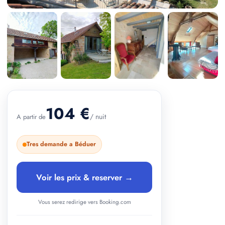
+ 3 photos
104 €
/ nuit
A partir de
Tres demande a Béduer
Voir les prix & reserver →
Vous serez redirige vers Booking.com