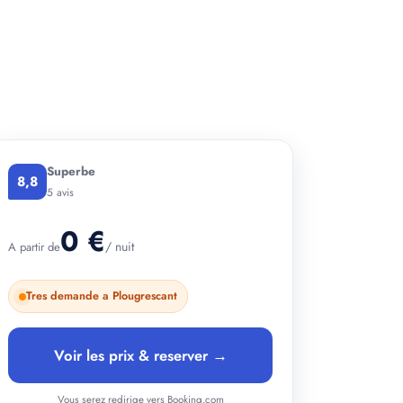
+ 2 photos
Superbe
8,8
5 avis
0 €
/ nuit
A partir de
Tres demande a Plougrescant
Voir les prix & reserver →
Vous serez redirige vers Booking.com