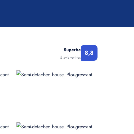
Superbe
8,8
5 avis verifies