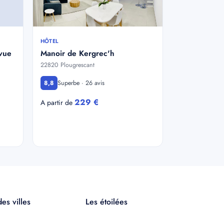
HÔTEL
 vue
Manoir de Kergrec'h
22820 Plougrescant
Superbe · 26 avis
8,8
229 €
A partir de
es villes
Les étoilées