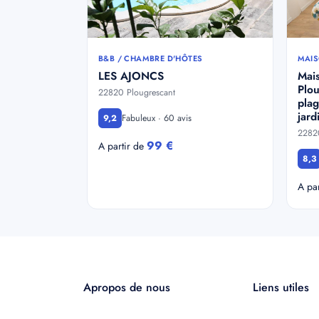
B&B / CHAMBRE D'HÔTES
MAIS
LES AJONCS
Mai
Plou
22820 Plougrescant
plag
jard
Fabuleux · 60 avis
9,2
22820
99 €
A partir de
8,3
A pa
Apropos de nous
Liens utiles