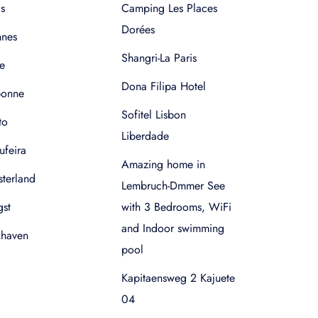
s
Camping Les Places
Dorées
nnes
Shangri-La Paris
e
Dona Filipa Hotel
bonne
Sofitel Lisbon
to
Liberdade
ufeira
Amazing home in
terland
Lembruch-Dmmer See
gst
with 3 Bedrooms, WiFi
and Indoor swimming
xhaven
pool
Kapitaensweg 2 Kajuete
04