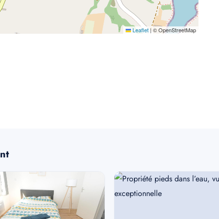
Leaflet
|
© OpenStreetMap
nt