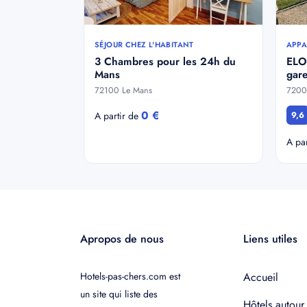
SÉJOUR CHEZ L'HABITANT
APPA
3 Chambres pour les 24h du
ELO
Mans
gare
72100 Le Mans
7200
0 €
A partir de
9,6
A pa
Apropos de nous
Liens utiles
Hotels-pas-chers.com est
Accueil
un site qui liste des
Hôtels autour