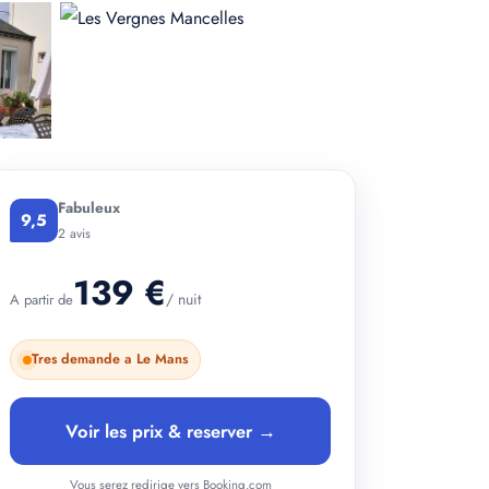
Fabuleux
+ 2 photos
9,5
2 avis
139 €
/ nuit
A partir de
Tres demande a Le Mans
Voir les prix & reserver →
Vous serez redirige vers Booking.com