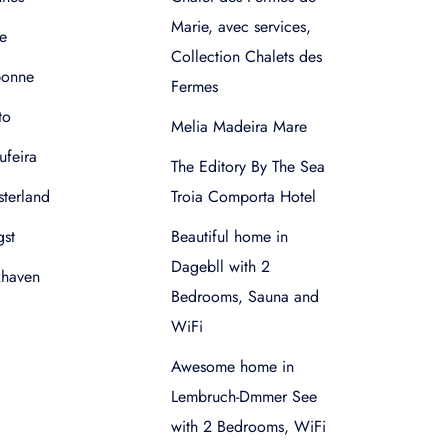
Marie, avec services,
e
Collection Chalets des
bonne
Fermes
to
Melia Madeira Mare
ufeira
The Editory By The Sea
terland
Troia Comporta Hotel
gst
Beautiful home in
Dagebll with 2
xhaven
Bedrooms, Sauna and
WiFi
Awesome home in
Lembruch-Dmmer See
with 2 Bedrooms, WiFi