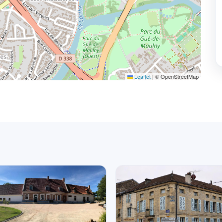
Leaflet
|
© OpenStreetMap