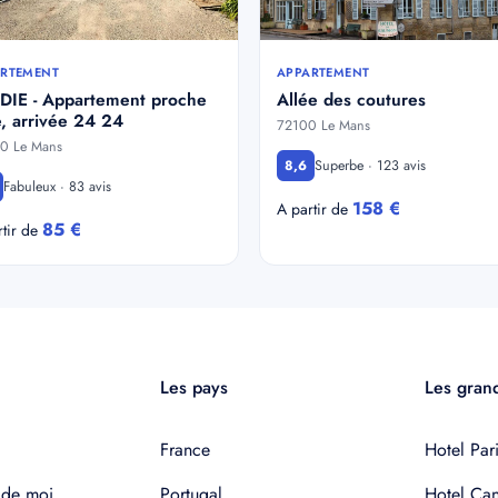
RTEMENT
APPARTEMENT
DIE - Appartement proche
Allée des coutures
, arrivée 24 24
72100 Le Mans
0 Le Mans
Superbe · 123 avis
8,6
Fabuleux · 83 avis
158 €
A partir de
85 €
rtir de
Les pays
Les grand
France
Hotel Pari
 de moi
Portugal
Hotel Ca