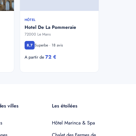
HÔTEL
Hotel De La Pommeraie
72000 Le Mans
Superbe · 18 avis
8,7
72 €
A partir de
es villes
Les étoilées
s
Hôtel Marinca & Spa
nnes
Chalet des Fermes de