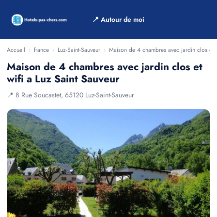
📍 Autour de moi
Accueil
›
france
›
Luz-Saint-Sauveur
›
Maison de 4 chambres avec jardin clos et w
Maison de 4 chambres avec jardin clos et
wifi a Luz Saint Sauveur
📍 8 Rue Soucastet, 65120 Luz-Saint-Sauveur