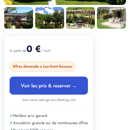
+ 2 photos
0 €
/ nuit
A partir de
Tres demande a Luz-Saint-Sauveur
Voir les prix & reserver →
Vous serez redirige vers Booking.com
✓
Meilleur prix garanti
✓
Annulation gratuite sur de nombreuses offres