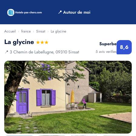
📍 Autour de moi
Accueil
›
france
›
Sinsat
›
La glycine
La glycine
★★★
Superbe
8,6
📍 3 Chemin de Labellugne, 09310 Sinsat
5 avis verifies