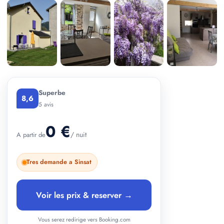
+ 2 photos
Superbe
8,6
5 avis
0 €
/ nuit
A partir de
Tres demande a Sinsat
Voir les prix & reserver →
Vous serez redirige vers Booking.com