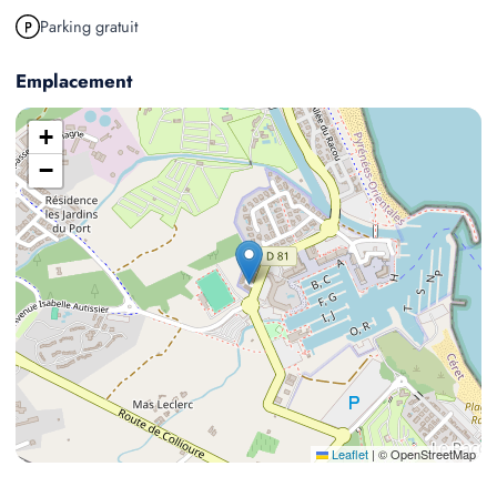
Parking gratuit
Emplacement
+
−
Leaflet
|
© OpenStreetMap