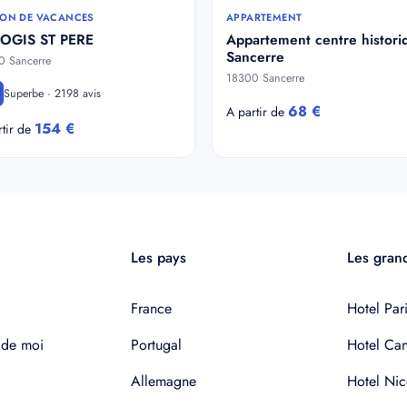
ON DE VACANCES
APPARTEMENT
LOGIS ST PERE
Appartement centre histori
Sancerre
0 Sancerre
18300 Sancerre
Superbe · 2198 avis
68 €
A partir de
154 €
rtir de
Les pays
Les grand
France
Hotel Pari
 de moi
Portugal
Hotel Ca
Allemagne
Hotel Nic