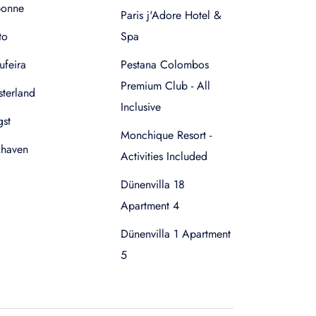
bonne
Paris j'Adore Hotel &
to
Spa
ufeira
Pestana Colombos
Premium Club - All
terland
Inclusive
gst
Monchique Resort -
xhaven
Activities Included
Dünenvilla 18
Apartment 4
Dünenvilla 1 Apartment
5