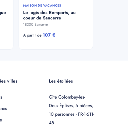
MAISON DE VACANCES
que
Le logis des Remparts, au
coeur de Sancerre
18300 Sancerre
107 €
A partir de
es villes
Les étoilées
s
Gîte Colombey-les-
Deux-Églises, 6 pièces,
nnes
10 personnes - FR-1-611-
e
45