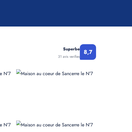
Superbe
8,7
31 avis verifies