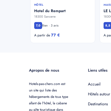
HÔTEL
MAIS
Hotel du Rempart
LE 
18300 Sancerre
1830
Bien · 3 avis
7,0
8,5
77 €
A partir de
A pa
Apropos de nous
Liens utiles
Hotels-pas-chers.com est
Accueil
un site qui liste des
Hôtels autour
hébergements de tous type
allant de l'hôtel, la cabane
Destinations
au gîte touristique dans