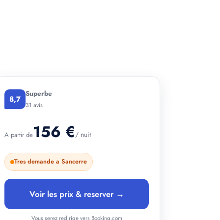
+ 2 photos
Superbe
8,7
31 avis
156 €
/ nuit
A partir de
Tres demande a Sancerre
Voir les prix & reserver →
Vous serez redirige vers Booking.com