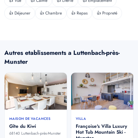
👍 Vue
👍 Calme
👍 Literie
👍 Emplacement
👍 Déjeuner
👍 Chambre
👍 Repas
👍 Propreté
Autres etablissements a Luttenbach-près-
Munster
MAISON DE VACANCES
VILLA
Gîte du Kiwi
Françoise's Villa Luxury
Hot Tub Mountain Ski -
68140 Luttenbach-près-Munster
Munster