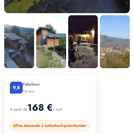
+ 4 photos
Fabuleux
9,8
24 avis
168 €
/ nuit
A partir de
Tres demande a Luttenbach-près-Munster