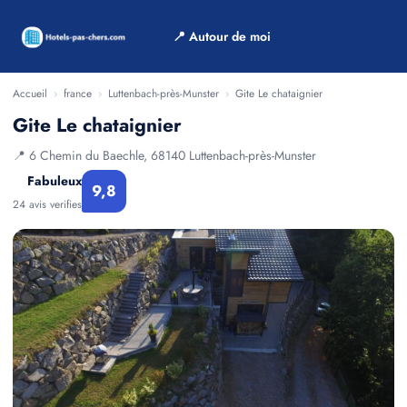
📍 Autour de moi
Accueil
›
france
›
Luttenbach-près-Munster
›
Gite Le chataignier
Gite Le chataignier
📍 6 Chemin du Baechle, 68140 Luttenbach-près-Munster
Fabuleux
9,8
24 avis verifies