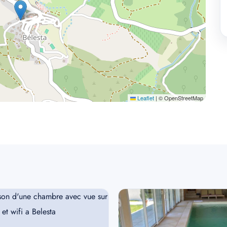
Leaflet
|
© OpenStreetMap