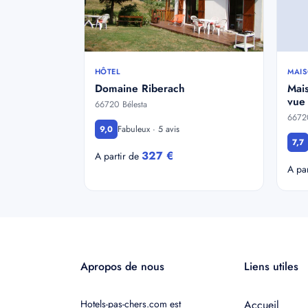
HÔTEL
MAIS
Domaine Riberach
Mai
vue 
66720 Bélesta
66720
Fabuleux · 5 avis
9,0
7,7
327 €
A partir de
A pa
Apropos de nous
Liens utiles
Hotels-pas-chers.com est
Accueil