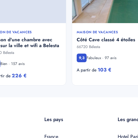
ON DE VACANCES
MAISON DE VACANCES
son d'une chambre avec
Côté Cave classé 4 étoiles
sur la ville et wifi a Belesta
66720 Bélesta
 Bélesta
Fabuleux · 97 avis
9,3
Bien · 157 avis
103 €
A partir de
226 €
rtir de
Les pays
Les grand
France
Hotel Pari