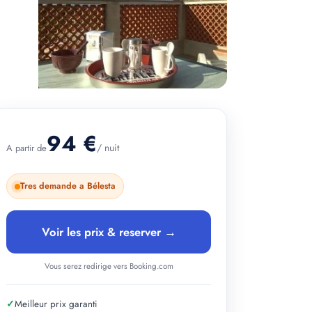
+ 3 photos
94 €
/ nuit
A partir de
Tres demande a Bélesta
Voir les prix & reserver →
Vous serez redirige vers Booking.com
✓
Meilleur prix garanti