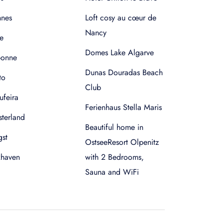
nnes
Loft cosy au cœur de
Nancy
e
Domes Lake Algarve
bonne
Dunas Douradas Beach
to
Club
ufeira
Ferienhaus Stella Maris
terland
Beautiful home in
gst
OstseeResort Olpenitz
xhaven
with 2 Bedrooms,
Sauna and WiFi