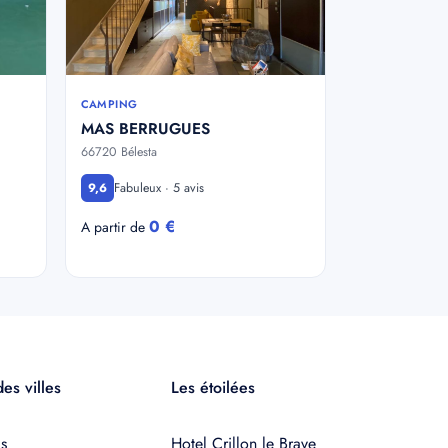
CAMPING
MAS BERRUGUES
66720 Bélesta
Fabuleux · 5 avis
9,6
0 €
A partir de
es villes
Les étoilées
s
Hotel Crillon le Brave