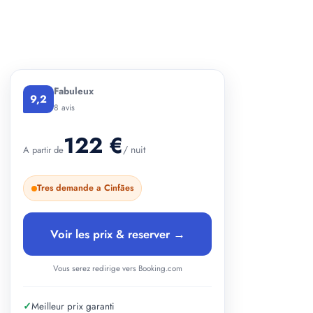
+ 2 photos
Fabuleux
9,2
8 avis
122 €
/ nuit
A partir de
Tres demande a Cinfães
Voir les prix & reserver →
Vous serez redirige vers Booking.com
✓
Meilleur prix garanti