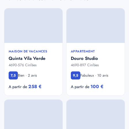
MAISON DE VACANCES
APPARTEMENT
Quinta Vila Verde
Douro Studio
4690-576 Cinfães
4690-897 Cinfães
Bien · 2 avis
Fabuleux · 10 avis
7,5
9,5
258 €
100 €
A partir de
A partir de