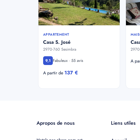
APPARTEMENT
MAIS
Casa S. José
Cas
2970-760 Sesimbra
2970
Fabuleux · 55 avis
9,1
A pa
137 €
A partir de
Apropos de nous
Liens utiles