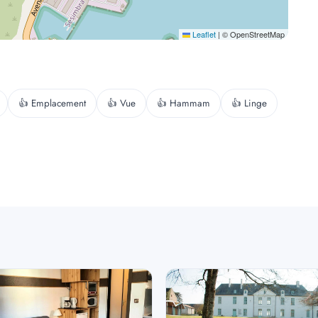
Leaflet
|
© OpenStreetMap
👍 Emplacement
👍 Vue
👍 Hammam
👍 Linge