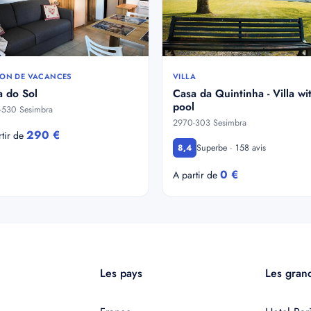
ON DE VACANCES
VILLA
a do Sol
Casa da Quintinha - Villa wi
pool
-530 Sesimbra
2970-303 Sesimbra
290 €
rtir de
Superbe · 158 avis
8,4
0 €
A partir de
Les pays
Les grand