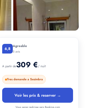
Agreable
6,8
5 avis
309 €
/ nuit
A partir de
Tres demande a Sesimbra
Voir les prix & reserver →
Vous serez redirige vers Booking.com