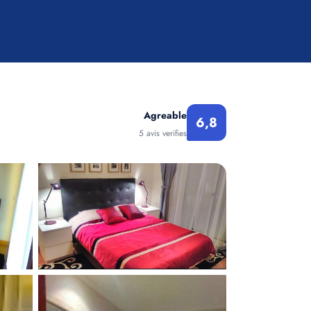
Agreable
6,8
5 avis verifies