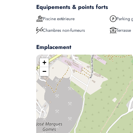
Equipements & points forts
Piscine extérieure
Parking g
Chambres non-fumeurs
Terrasse
Emplacement
+
−