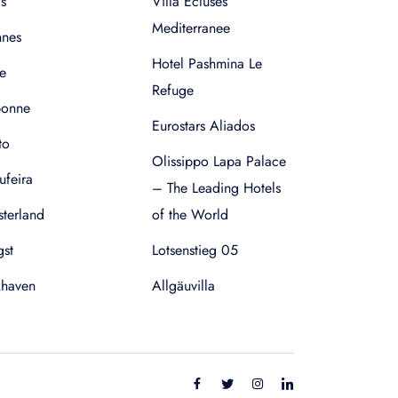
s
Villa Ecluses
Mediterranee
nnes
Hotel Pashmina Le
e
Refuge
bonne
Eurostars Aliados
to
Olissippo Lapa Palace
ufeira
– The Leading Hotels
terland
of the World
gst
Lotsenstieg 05
xhaven
Allgäuvilla