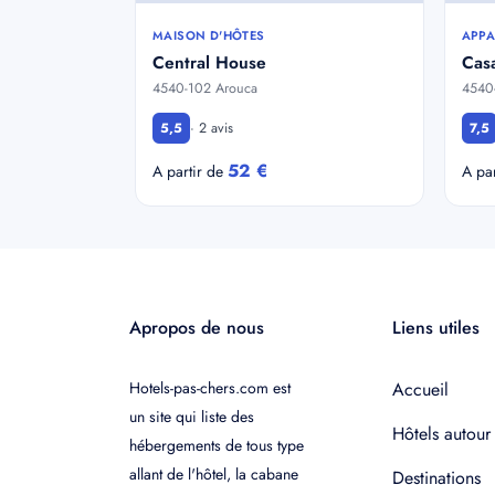
MAISON D'HÔTES
APPA
Central House
Casa
4540-102 Arouca
4540
· 2 avis
5,5
7,5
52 €
A partir de
A pa
Apropos de nous
Liens utiles
Hotels-pas-chers.com est
Accueil
un site qui liste des
Hôtels autour
hébergements de tous type
allant de l'hôtel, la cabane
Destinations