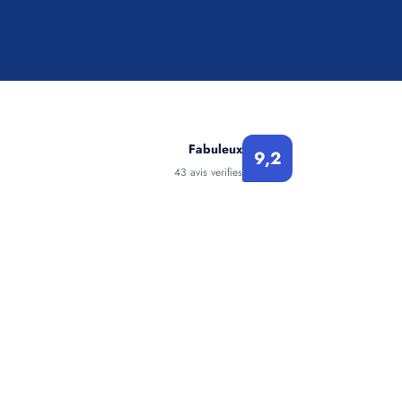
Fabuleux
9,2
43 avis verifies