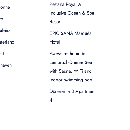
Pestana Royal All
bonne
Inclusive Ocean & Spa
to
Resort
ufeira
EPIC SANA Marquês
terland
Hotel
gst
Awesome home in
Lembruch-Dmmer See
xhaven
with Sauna, WiFi and
Indoor swimming pool
Dünenvilla 3 Apartment
4