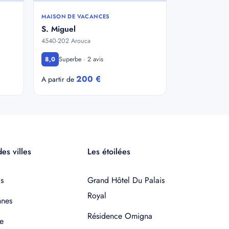
MAISON DE VACANCES
S. Miguel
4540-202 Arouca
Superbe · 2 avis
8,0
200 €
A partir de
es villes
Les étoilées
s
Grand Hôtel Du Palais
Royal
nnes
Résidence Omigna
e