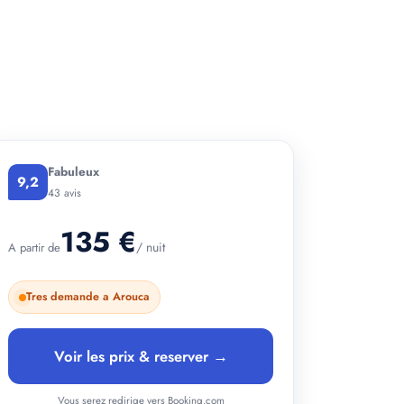
+ 3 photos
Fabuleux
9,2
43 avis
135 €
/ nuit
A partir de
Tres demande a Arouca
Voir les prix & reserver →
Vous serez redirige vers Booking.com