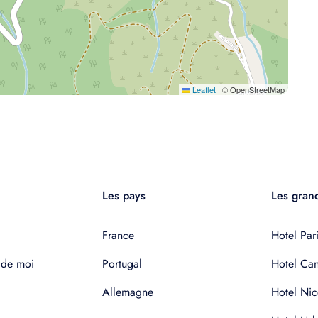
Leaflet
|
© OpenStreetMap
Les pays
Les grand
France
Hotel Pari
 de moi
Portugal
Hotel Ca
Allemagne
Hotel Nic