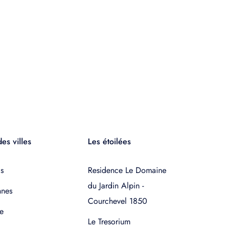
es villes
Les étoilées
s
Residence Le Domaine
du Jardin Alpin -
nnes
Courchevel 1850
e
Le Tresorium