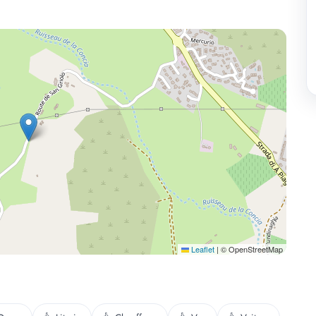
Leaflet
|
© OpenStreetMap