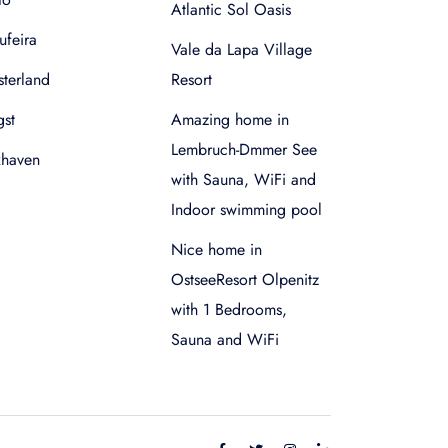
Atlantic Sol Oasis
ufeira
Vale da Lapa Village
terland
Resort
gst
Amazing home in
Lembruch-Dmmer See
xhaven
with Sauna, WiFi and
Indoor swimming pool
Nice home in
OstseeResort Olpenitz
with 1 Bedrooms,
Sauna and WiFi