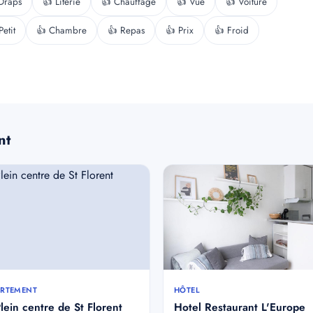
Draps
👍 Literie
👍 Chauffage
👍 Vue
👍 Voiture
Petit
👍 Chambre
👍 Repas
👍 Prix
👍 Froid
nt
RTEMENT
HÔTEL
lein centre de St Florent
Hotel Restaurant L'Europe