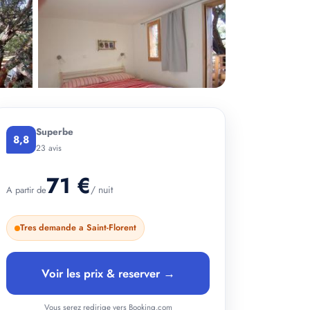
Superbe
8,8
+ 3 photos
23 avis
71 €
/ nuit
A partir de
Tres demande a Saint-Florent
Voir les prix & reserver →
Vous serez redirige vers Booking.com