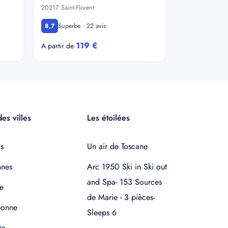
20217 Saint-Florent
Superbe · 22 avis
8,7
119 €
A partir de
es villes
Les étoilées
s
Un air de Toscane
nnes
Arc 1950 Ski in Ski out
and Spa- 153 Sources
e
de Marie - 3 pièces-
bonne
Sleeps 6
to