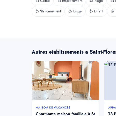
👍 Calme
👍 Emplacement
👍 Plage
👍 
👍 Stationnement
👍 Linge
👍 Enfant
👍 
Autres etablissements a Saint-Flore
MAISON DE VACANCES
APPA
Charmante maison familiale à St
T3 P