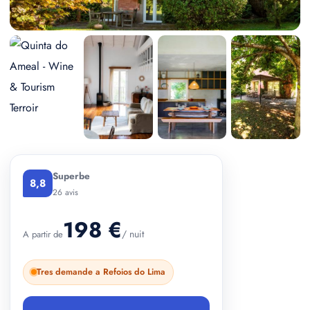
+ 5 photos
Superbe
8,8
26 avis
198 €
/ nuit
A partir de
Tres demande a Refoios do Lima