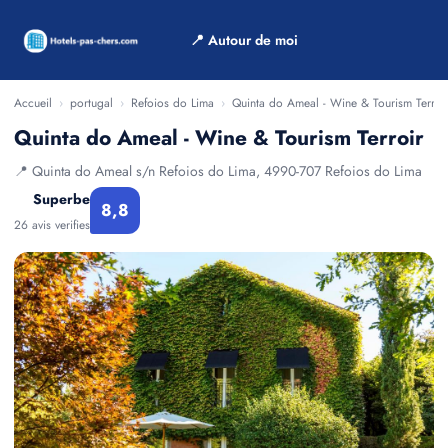
📍 Autour de moi
Accueil
›
portugal
›
Refoios do Lima
›
Quinta do Ameal - Wine & Tourism Terroi
Quinta do Ameal - Wine & Tourism Terroir
📍 Quinta do Ameal s/n Refoios do Lima, 4990-707 Refoios do Lima
Superbe
8,8
26 avis verifies