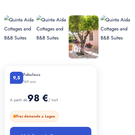
+ 2 photos
Fabuleux
9,5
169 avis
98 €
/ nuit
A partir de
Tres demande a Lagoa