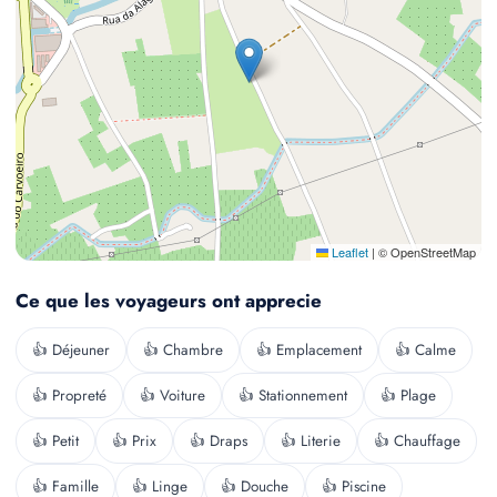
Leaflet
|
© OpenStreetMap
Ce que les voyageurs ont apprecie
👍 Déjeuner
👍 Chambre
👍 Emplacement
👍 Calme
👍 Propreté
👍 Voiture
👍 Stationnement
👍 Plage
👍 Petit
👍 Prix
👍 Draps
👍 Literie
👍 Chauffage
👍 Famille
👍 Linge
👍 Douche
👍 Piscine