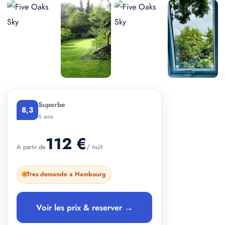
+ 3 photos
Superbe
8,3
6 avis
112 €
/ nuit
A partir de
Tres demande a Hambourg
Voir les prix & reserver →