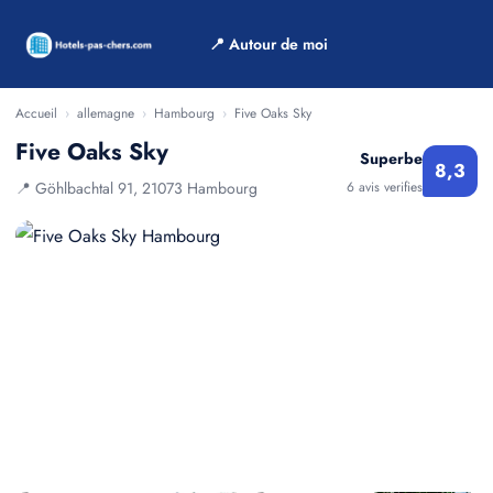
📍 Autour de moi
Accueil
›
allemagne
›
Hambourg
›
Five Oaks Sky
Five Oaks Sky
Superbe
8,3
📍 Göhlbachtal 91, 21073 Hambourg
6 avis verifies