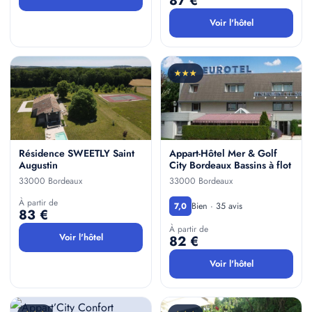
87 €
Voir l'hôtel
★★★
Résidence SWEETLY Saint
Appart-Hôtel Mer & Golf
Augustin
City Bordeaux Bassins à flot
33000 Bordeaux
33000 Bordeaux
À partir de
Bien · 35 avis
7,0
83 €
À partir de
Voir l'hôtel
82 €
Voir l'hôtel