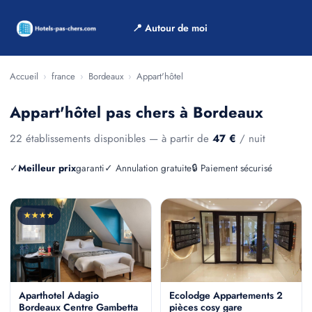
📍 Autour de moi
Accueil
›
france
›
Bordeaux
›
Appart'hôtel
Appart'hôtel pas chers à Bordeaux
22 établissements disponibles — à partir de
47 €
/ nuit
✓
Meilleur prix
garanti
✓ Annulation gratuite
🔒 Paiement sécurisé
★★★★
Aparthotel Adagio
Ecolodge Appartements 2
Bordeaux Centre Gambetta
pièces cosy gare