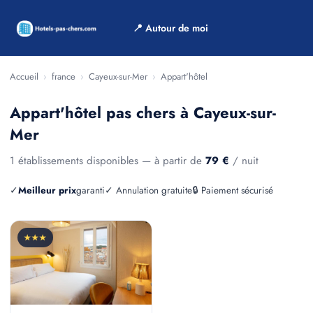
📍 Autour de moi
Accueil
›
france
›
Cayeux-sur-Mer
›
Appart'hôtel
Appart'hôtel pas chers à Cayeux-sur-
Mer
1 établissements disponibles — à partir de
79 €
/ nuit
✓
Meilleur prix
garanti
✓ Annulation gratuite
🔒 Paiement sécurisé
★★★