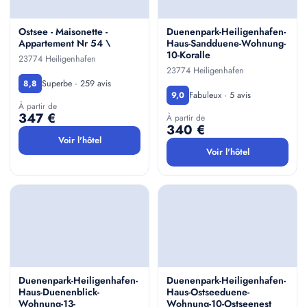
Ostsee - Maisonette -
Duenenpark-Heiligenhafen-
Appartement Nr 54 \
Haus-Sandduene-Wohnung-
10-Koralle
23774 Heiligenhafen
23774 Heiligenhafen
Superbe · 259 avis
8,8
Fabuleux · 5 avis
9,0
À partir de
347 €
À partir de
340 €
Voir l'hôtel
Voir l'hôtel
Duenenpark-Heiligenhafen-
Duenenpark-Heiligenhafen-
Haus-Duenenblick-
Haus-Ostseeduene-
Wohnung-13-
Wohnung-10-Ostseenest