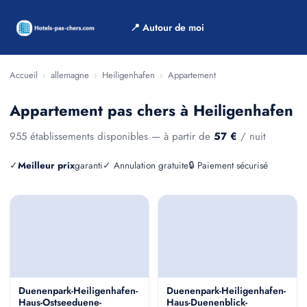
📍 Autour de moi
Accueil
›
allemagne
›
Heiligenhafen
›
Appartement
Appartement pas chers à Heiligenhafen
955 établissements disponibles — à partir de
57 €
/ nuit
✓
Meilleur prix
garanti
✓ Annulation gratuite
🔒 Paiement sécurisé
Duenenpark-Heiligenhafen-
Duenenpark-Heiligenhafen-
Haus-Ostseeduene-
Haus-Duenenblick-