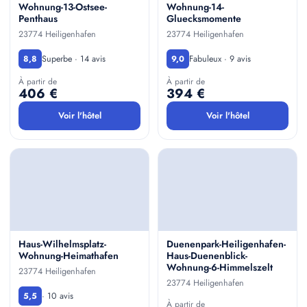
Wohnung-13-Ostsee-
Wohnung-14-
Penthaus
Gluecksmomente
23774 Heiligenhafen
23774 Heiligenhafen
Superbe · 14 avis
Fabuleux · 9 avis
8,8
9,0
À partir de
À partir de
406 €
394 €
Voir l'hôtel
Voir l'hôtel
Haus-Wilhelmsplatz-
Duenenpark-Heiligenhafen-
Wohnung-Heimathafen
Haus-Duenenblick-
Wohnung-6-Himmelszelt
23774 Heiligenhafen
23774 Heiligenhafen
· 10 avis
5,5
À partir de