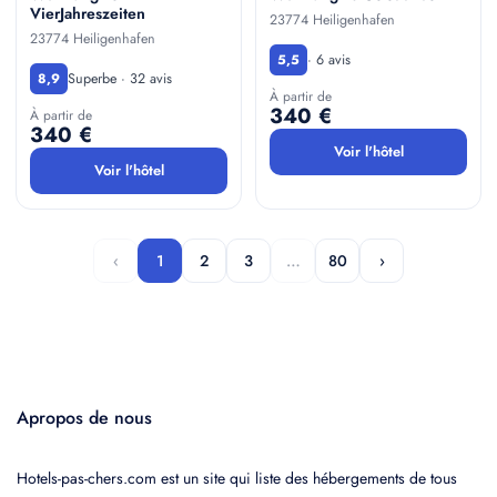
VierJahreszeiten
23774 Heiligenhafen
23774 Heiligenhafen
· 6 avis
5,5
Superbe · 32 avis
8,9
À partir de
340 €
À partir de
340 €
Voir l'hôtel
Voir l'hôtel
‹
1
2
3
…
80
›
Apropos de nous
Hotels-pas-chers.com est un site qui liste des hébergements de tous